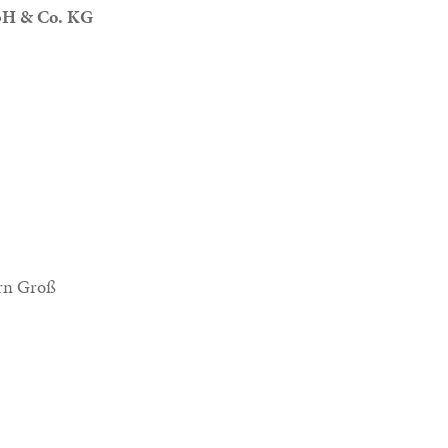
bH & Co. KG
örn Groß